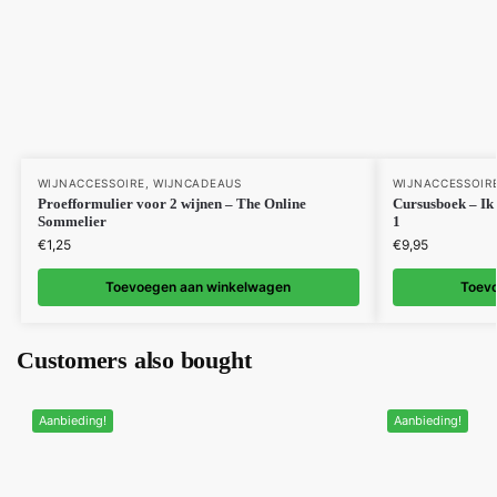
WIJNACCESSOIRE
,
WIJNCADEAUS
WIJNACCESSOIR
Proefformulier voor 2 wijnen – The Online
Cursusboek – Ik
Sommelier
1
€
1,25
€
9,95
Toevoegen aan winkelwagen
Toev
Customers also bought
Aanbieding!
Aanbieding!