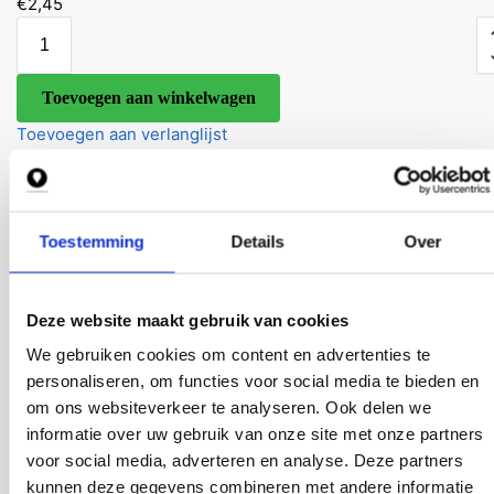
€
2,45
Toevoegen aan winkelwagen
Toevoegen aan verlanglijst
Gratis verzending op orders > €75
Voor 15:00 besteld is vandaag verzonden
Binnen 14 dagen gratis retourneren
Toestemming
Details
Over
Veilig betalen via iDEAL, PayPal, Bankoverschrijving of Afterpay
Verzekerde verzending met PostNL
Gratis levering binnen gemeente Westland
Deze website maakt gebruik van cookies
We gebruiken cookies om content en advertenties te
Heb je een vraag? Wij zijn bereikbaar via
Whatsapp!
personaliseren, om functies voor social media te bieden en
Product
om ons websiteverkeer te analyseren. Ook delen we
Beschrijving
informatie over uw gebruik van onze site met onze partners
Beoordelingen
0
voor social media, adverteren en analyse. Deze partners
Toevoegen aan winkelwagen
kunnen deze gegevens combineren met andere informatie