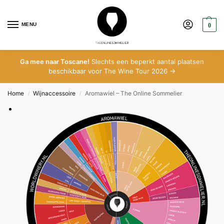
MENU
0
Ga mee naar Toscane!
Slechts een beperkt aantal plaatsen
beschikbaar voor The Wine Tour 2026 →
Home
Wijnaccessoire
Aromawiel – The Online Sommelier
/
/